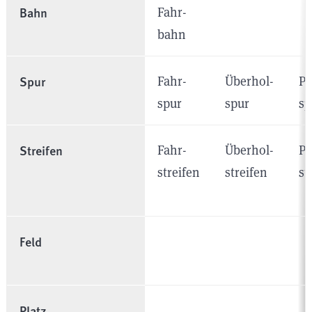
Bahn
Fahr­
bahn
Spur
Fahr­
Überhol­
P
spur
spur
sp
Streifen
Fahr­
Überhol­
P
streifen
streifen
st
Feld
Platz