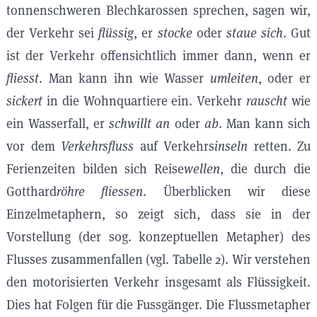
tonnenschweren Blechkarossen sprechen, sagen wir,
der Verkehr sei
flüssig
, er
stocke
oder
staue sich
. Gut
ist der Verkehr offensichtlich immer dann, wenn er
fliesst
. Man kann ihn wie Wasser
umleiten
, oder er
sickert
in die Wohnquartiere ein. Verkehr
rauscht
wie
ein Wasserfall, er
schwillt an
oder
ab
. Man kann sich
vor dem
Verkehrsfluss
auf Verkehrs
inseln
retten. Zu
Ferienzeiten bilden sich Reise
wellen
, die durch die
Gotthard
röhre fliessen
. Überblicken wir diese
Einzelmetaphern, so zeigt sich, dass sie in der
Vorstellung (der sog. konzeptuellen Metapher) des
Flusses zusammenfallen (vgl. Tabelle 2). Wir verstehen
den motorisierten Verkehr insgesamt als Flüssigkeit.
Dies hat Folgen für die Fussgänger. Die Flussmetapher