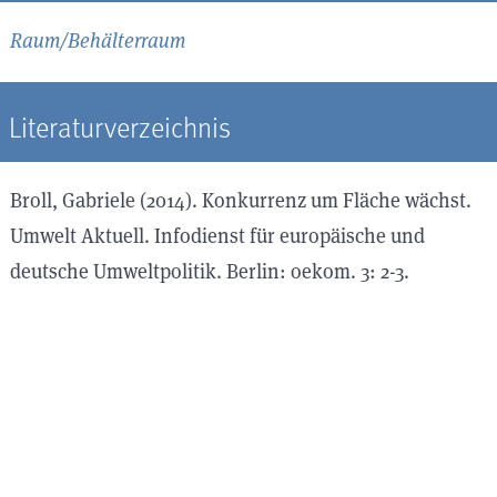
Raum/Behälterraum
Literaturverzeichnis
Broll, Gabriele (2014). Konkurrenz um Fläche wächst.
Umwelt Aktuell. Infodienst für europäische und
deutsche Umweltpolitik. Berlin: oekom. 3: 2-3.
Lakoff, Georg / Mark Johnson (1980). Metaphors We
Live By. Chicago and London: University of Chicago
Press.